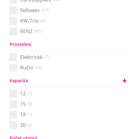
Fellowes
(17)
KW-Trio
(2)
RENZ
(97)
Provedení
Elektrické
(7)
Ruční
(24)
Kapacita
12
(1)
15
(3)
18
(1)
20
(2)
Počet otvorů