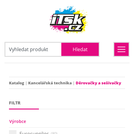
Katalog
|
Kancelářská technika
|
Děrovačky a sešívačky
FILTR
Výrobce
Eurosupplies
(80)