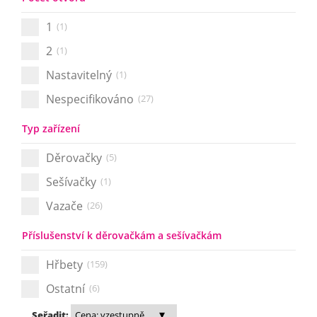
1
(1)
2
(1)
Nastavitelný
(1)
Nespecifikováno
(27)
Typ zařízení
Děrovačky
(5)
Sešívačky
(1)
Vazače
(26)
Příslušenství k děrovačkám a sešívačkám
Hřbety
(159)
Ostatní
(6)
Seřadit: