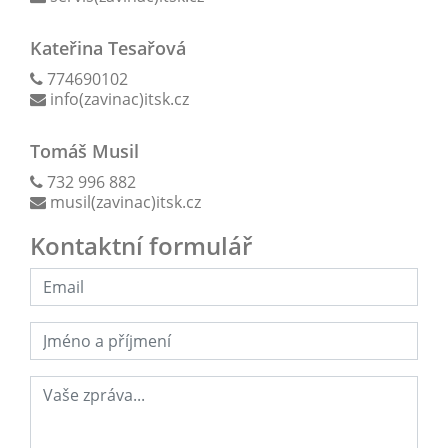
Kateřina Tesařová
774690102
info(zavinac)itsk.cz
Tomáš Musil
732 996 882
musil(zavinac)itsk.cz
Kontaktní formulář