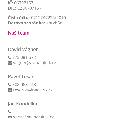
IČ:
06707157
DIČ:
CZ06707157
Číslo účtu:
0212247224/2010
Datová schránka:
shtxb6n
Náš team
David Vágner
775 081 572
vagner(zavinac)itsk.cz
Pavel Tesař
608 068 148
tesar(zavinac)itsk.cz
Jan Koudelka
servis(zavinac)itsk.cz