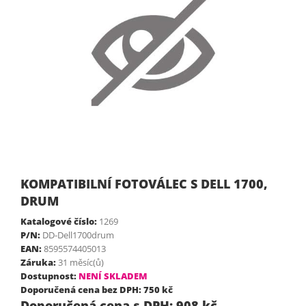
KOMPATIBILNÍ FOTOVÁLEC S DELL 1700,
DRUM
Katalogové číslo:
1269
P/N:
DD-Dell1700drum
EAN:
8595574405013
Záruka:
31 měsíc(ů)
Dostupnost:
NENÍ SKLADEM
Doporučená cena bez DPH: 750 kč
Doporučená cena s DPH: 908 kč