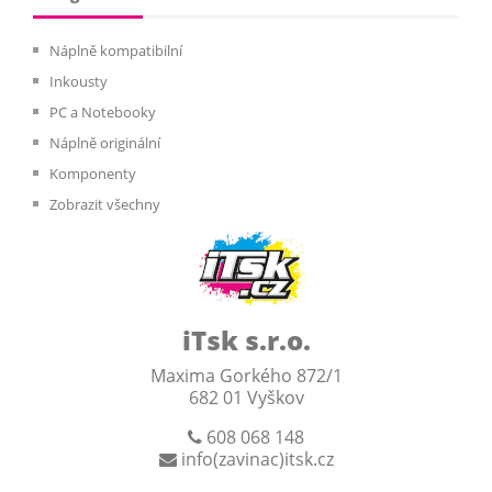
Náplně kompatibilní
Inkousty
PC a Notebooky
Náplně originální
Komponenty
Zobrazit všechny
iTsk s.r.o.
Maxima Gorkého 872/1
682 01 Vyškov
608 068 148
info(zavinac)itsk.cz