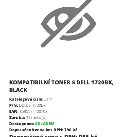
KOMPATIBILNÍ TONER S DELL 1720BK,
BLACK
Katalogové číslo:
3141
P/N:
DD-Dell1720Bk
EAN:
8595574400193
Záruka:
31 měsíc(ů)
Dostupnost:
SKLADEM
Doporučená cena bez DPH: 790 kč
Doporučená cena s DPH: 956 kč