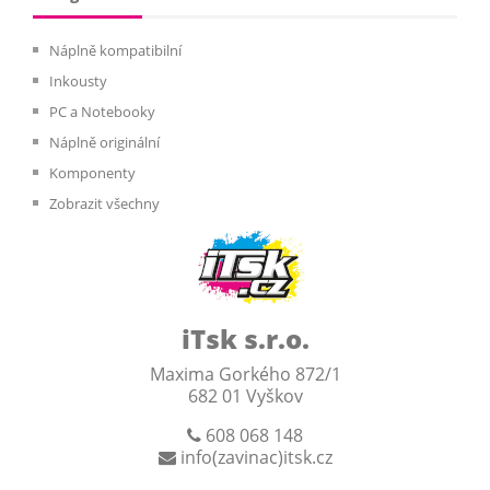
Náplně kompatibilní
Inkousty
PC a Notebooky
Náplně originální
Komponenty
Zobrazit všechny
iTsk s.r.o.
Maxima Gorkého 872/1
682 01 Vyškov
608 068 148
info(zavinac)itsk.cz