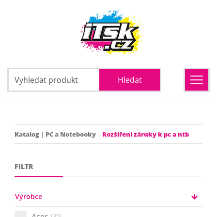
Katalog
|
PC a Notebooky
|
Rozšíření záruky k pc a ntb
FILTR
Výrobce
Acer
(35)