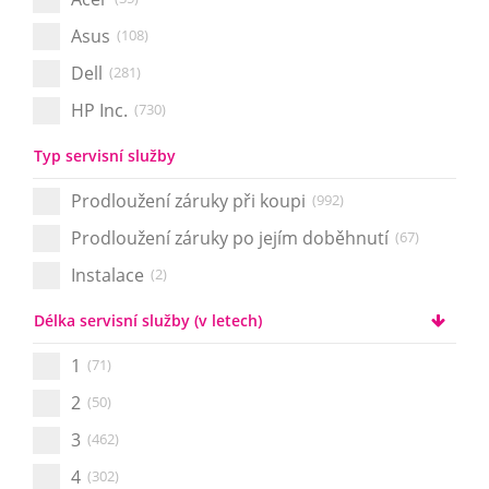
Asus
(108)
Dell
(281)
HP Inc.
(730)
Typ servisní služby
Prodloužení záruky při koupi
(992)
Prodloužení záruky po jejím doběhnutí
(67)
Instalace
(2)
Délka servisní služby (v letech)
1
(71)
2
(50)
3
(462)
4
(302)