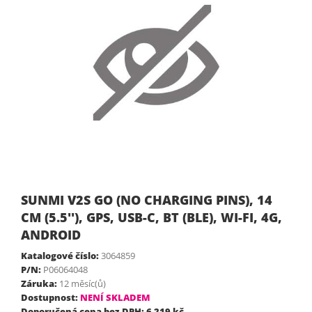
SUNMI V2S GO (NO CHARGING PINS), 14
CM (5.5''), GPS, USB-C, BT (BLE), WI-FI, 4G,
ANDROID
Katalogové číslo:
3064859
P/N:
P06064048
Záruka:
12 měsíc(ů)
Dostupnost:
NENÍ SKLADEM
Doporučená cena bez DPH: 6 219 kč