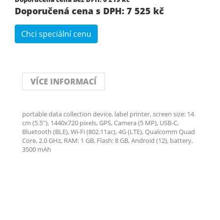
Doporučená cena s DPH: 7 525 kč
Chci speciální cenu
VÍCE INFORMACÍ
portable data collection device, label printer, screen size: 14
cm (5.5''), 1440x720 pixels, GPS, Camera (5 MP), USB-C,
Bluetooth (BLE), Wi-Fi (802.11ac), 4G (LTE), Qualcomm Quad
Core, 2.0 GHz, RAM: 1 GB, Flash: 8 GB, Android (12), battery,
3500 mAh