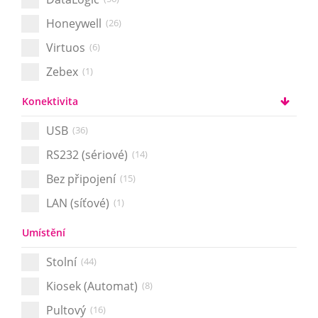
Honeywell
(26)
Virtuos
(6)
Zebex
(1)
Konektivita
USB
(36)
RS232 (sériové)
(14)
Bez připojení
(15)
LAN (síťové)
(1)
Umístění
Stolní
(44)
Kiosek (Automat)
(8)
Pultový
(16)