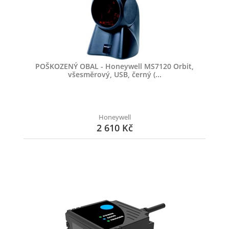
POŠKOZENÝ OBAL - Honeywell MS7120 Orbit,
všesměrový, USB, černý (...
Honeywell
2 610 Kč