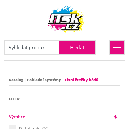
Katalog
|
Pokladní systémy
|
Fixní čtečky kódů
FILTR
Výrobce
DataLogic
(56)