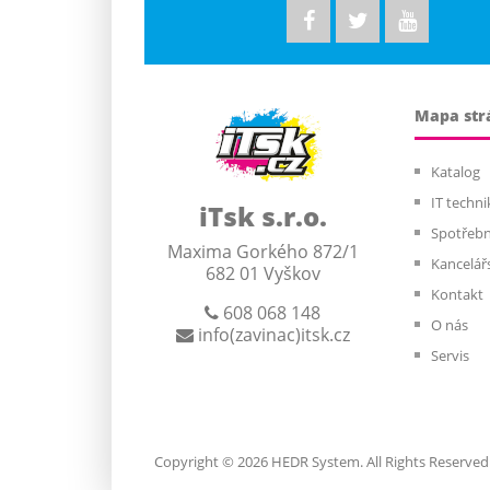
Mapa str
Katalog
IT techni
iTsk s.r.o.
Spotřebn
Maxima Gorkého 872/1
Kancelář
682 01 Vyškov
Kontakt
608 068 148
O nás
info(zavinac)itsk.cz
Servis
Copyright © 2026
HEDR System
. All Rights Reserved