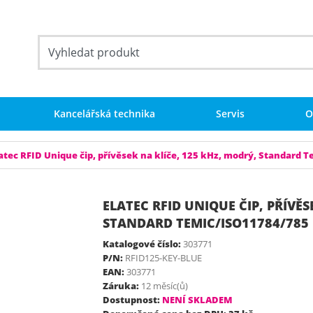
Kancelářská technika
Servis
O
atec RFID Unique čip, přívěsek na klíče, 125 kHz, modrý, Standard
ELATEC RFID UNIQUE ČIP, PŘÍVĚS
STANDARD TEMIC/ISO11784/785
Katalogové číslo:
303771
P/N:
RFID125-KEY-BLUE
EAN:
303771
Záruka:
12 měsíc(ů)
Dostupnost:
NENÍ SKLADEM